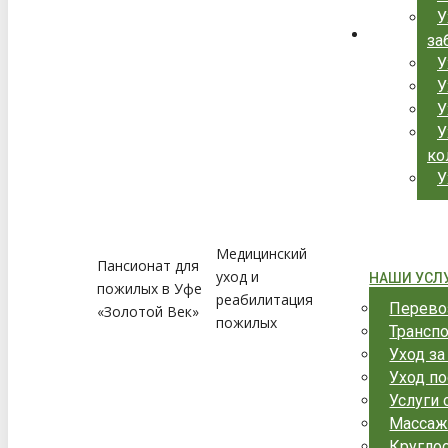
У
за
У
У
У
У
ко
У
Медицинский
Пансионат для
уход и
НАШИ УСЛ
пожилых в Уфе
реабилитация
Перево
«Золотой Век»
пожилых
Трансп
Уход з
Уход по
Услуги 
Массаж
Круглос