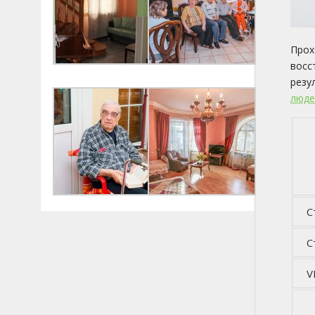
Прох
восс
резу
люде
С
С
V