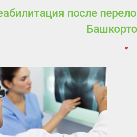
еабилитация после перело
Башкорто