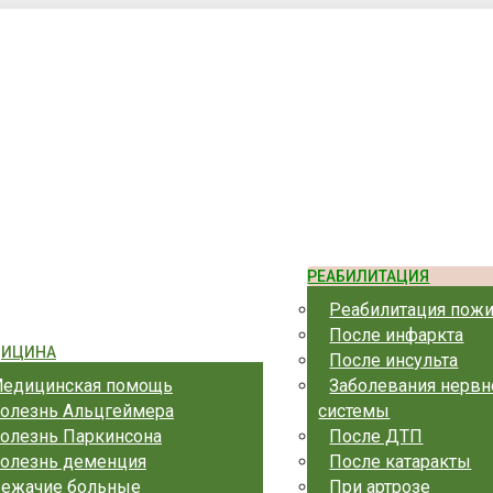
 ул. Комсомольская, 1/1
РЕАБИЛИТАЦИЯ
Реабилитация пож
После инфаркта
ИЦИНА
После инсульта
едицинская помощь
Заболевания нервн
олезнь Альцгеймера
системы
олезнь Паркинсона
После ДТП
олезнь деменция
После катаракты
ежачие больные
При артрозе