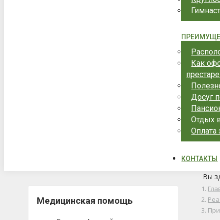
Гимнас
ПРЕИМУЩЕ
Распол
Как оф
престар
Полезн
Досуг 
Пансион
Отдых в
Оплата
КОНТАКТЫ
Вы з
Гла
Реа
Медицинская помощь
При