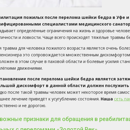
билитация пожилых после перелома шейки бедра в Уфе и
лифицированными специалистами медицинского санато
адывает определённые ограничения на жизнь и здоровье челове
тичности и ловкости. Чаще всего происходят тяжёлые травмы бе
я травма для человека пожилого возраста является очень боле
пенсионера это сопровождается множественным дискомфортом и
оложен в этом случае в паховой области и болевые усилия стан
 лёгкими движениями.
становление после перелома шейки бедра является затя
ольшой дискомфорт в данной области должен послужить
дко после такой травмы человек может некоторое время самост
шнее лечение приведёт к усугублению состояния.
Наша
сеть па
вственно и не дорогою.
вожные признаки для обращения в реабилита
ьных с переломами «Золотой Век»