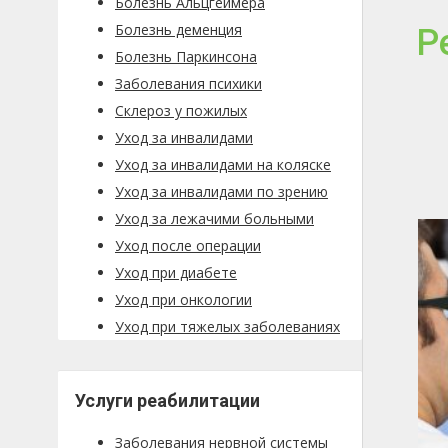
Болезнь Альцгеймера
Болезнь деменция
Р
Болезнь Паркинсона
Заболевания психики
Склероз у пожилых
Уход за инвалидами
Уход за инвалидами на коляске
Уход за инвалидами по зрению
Уход за лежачими больными
Уход после операции
Уход при диабете
Уход при онкологии
Уход при тяжелых заболеваниях
Услуги реабилитации
Заболевания нервной системы