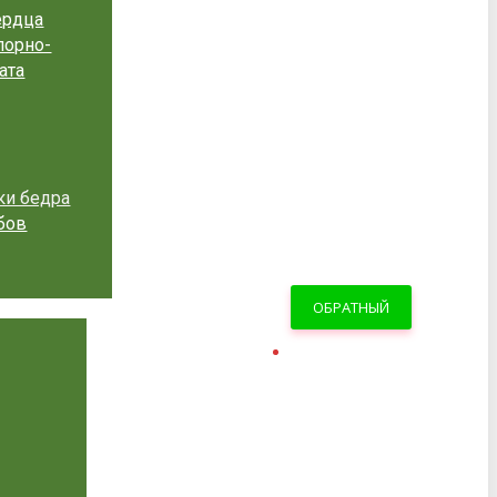
ердца
порно-
ата
ки бедра
бов
ОБРАТНЫЙ
ЗВОНОК