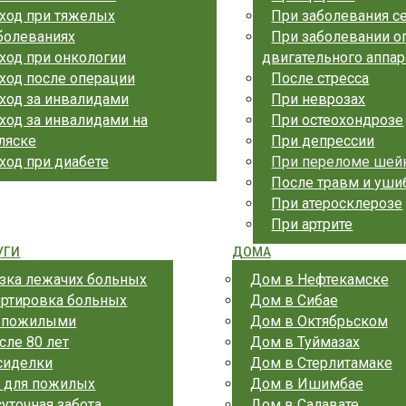
ход при тяжелых
При заболевания с
болеваниях
При заболевании о
ход при онкологии
двигательного аппар
ход после операции
После стресса
ход за инвалидами
При неврозах
ход за инвалидами на
При остеохондрозе
ляске
При депрессии
ход при диабете
При переломе шей
После травм и уши
При атеросклерозе
При артрите
УГИ
ДОМА
зка лежачих больных
Дом в Нефтекамске
ортировка больных
Дом в Сибае
а пожилыми
Дом в Октябрьском
сле 80 лет
Дом в Туймазах
сиделки
Дом в Стерлитамаке
 для пожилых
Дом в Ишимбае
уточная забота
Дом в Салавате