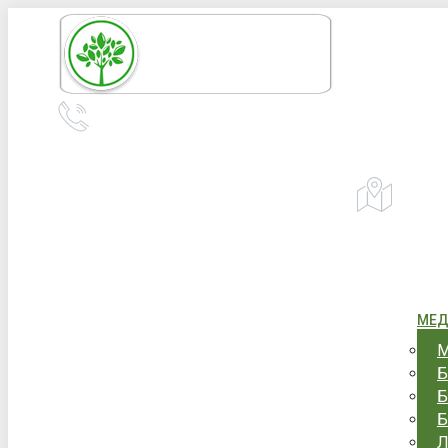
Перейти
к
содержанию
+7 (967) 555-43-34
+7 (958) 540-86-60
Адрес:
Уфа,
телефон для справок и предложений
МЕД
М
Б
Б
Б
Л