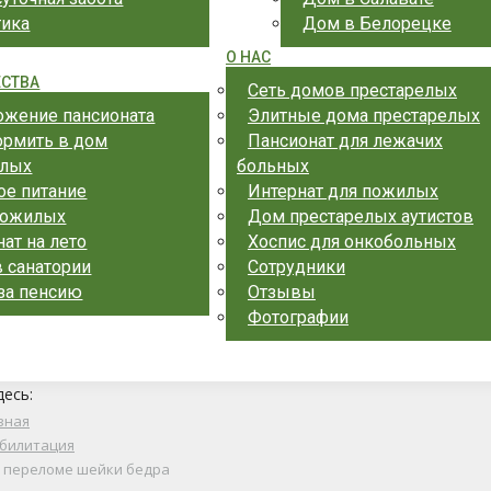
тика
Дом в Белорецке
О НАС
СТВА
Сеть домов престарелых
ожение пансионата
Элитные дома престарелых
ормить в дом
Пансионат для лежачих
елых
больных
ое питание
Интернат для пожилых
пожилых
Дом престарелых аутистов
ат на лето
Хоспис для онкобольных
 санатории
Сотрудники
 за пенсию
Отзывы
Фотографии
десь:
вная
билитация
 переломе шейки бедра