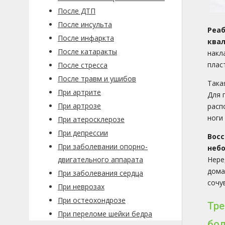
После ДТП
После инсульта
Реа
После инфаркта
ква
После катаракты
накл
плас
После стресса
После травм и ушибов
Така
При артрите
Для 
При артрозе
расп
ноги
При атеросклерозе
При депрессии
Вос
При заболевании опорно-
неб
двигательного аппарата
Нере
дома
При заболевания сердца
сочу
При неврозах
При остеохондрозе
Тре
При переломе шейки бедра
бол