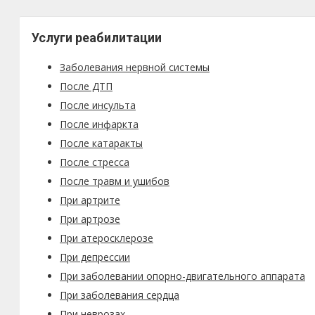
Услуги реабилитации
Заболевания нервной системы
После ДТП
После инсульта
После инфаркта
После катаракты
После стресса
После травм и ушибов
При артрите
При артрозе
При атеросклерозе
При депрессии
При заболевании опорно-двигательного аппарата
При заболевания сердца
При неврозах