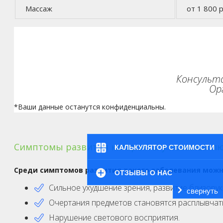
Массаж
от 1 800 р
Консульта
Ор
*Ваши данные останутся конфиденциальны.
Симптомы развития катаракты у пожилых л
КАЛЬКУЛЯТОР СТОИМОСТИ
Среди симптомов развития такого заболевания мож
ОТЗЫВЫ О НАС
Сильное ухудшение зрения, развитие близорук
свернуть
Очертания предметов становятся расплывчат
Нарушение светового восприятия.