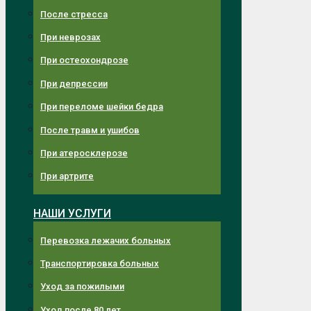
После стресса
При неврозах
При остеохондрозе
При депрессии
При переломе шейки бедра
После травм и ушибов
При атеросклерозе
При артрите
НАШИ УСЛУГИ
Перевозка лежачих больных
Транспортировка больных
Уход за пожилыми
Уход после 80 лет