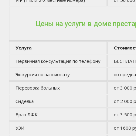
VIP (1 или 2-х местные номера)
от 50 000
Цены на услуги в доме прест
Услуга
Стоимос
Первичная консультация по телефону
БЕСПЛА
Экскурсия по пансионату
по предв
Перевозка больных
от 3 000 р
Сиделка
от 2 000 р
Врач ЛФК
от 3 500 р
УЗИ
от 1600 р