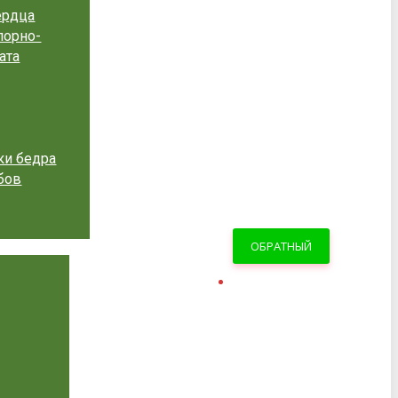
ердца
порно-
ата
ки бедра
бов
ОБРАТНЫЙ
ЗВОНОК