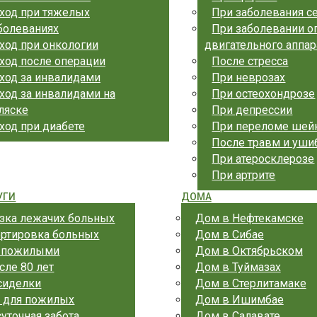
ход при тяжелых
При заболевания с
болеваниях
При заболевании о
ход при онкологии
двигательного аппар
ход после операции
После стресса
ход за инвалидами
При неврозах
ход за инвалидами на
При остеохондрозе
ляске
При депрессии
ход при диабете
При переломе шей
После травм и уши
При атеросклерозе
При артрите
УГИ
ДОМА
зка лежачих больных
Дом в Нефтекамске
ортировка больных
Дом в Сибае
а пожилыми
Дом в Октябрьском
сле 80 лет
Дом в Туймазах
сиделки
Дом в Стерлитамаке
 для пожилых
Дом в Ишимбае
уточная забота
Дом в Салавате