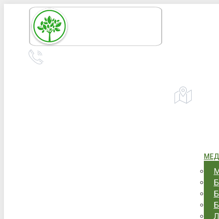
Перейти
к
содержанию
+7 (967) 555-43-34
+7 (958) 540-86-60
Адрес:
Уфа,
телефон для справок и предложений
МЕД
М
Б
Б
Б
Л