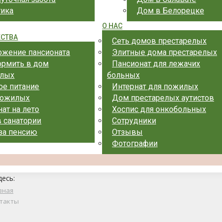
тика
Дом в Белорецке
О НАС
СТВА
Сеть домов престарелых
ожение пансионата
Элитные дома престарелых
ормить в дом
Пансионат для лежачих
елых
больных
ое питание
Интернат для пожилых
пожилых
Дом престарелых аутистов
ат на лето
Хоспис для онкобольных
 санатории
Сотрудники
 за пенсию
Отзывы
Фотографии
десь:
вная
такты