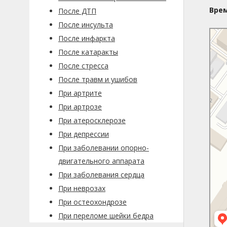
Вре
После ДТП
После инсульта
Уфа
После инфаркта
Комсо
После катаракты
После стресса
После травм и ушибов
При артрите
При артрозе
При атеросклерозе
При депрессии
При заболевании опорно-
двигательного аппарата
При заболевания сердца
При неврозах
При остеохондрозе
При переломе шейки бедра