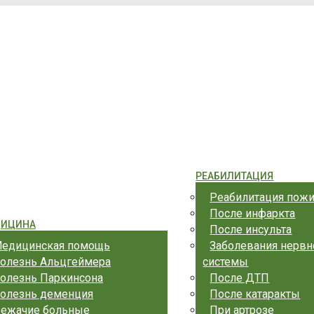
 ул. Комсомольская, 1/1
РЕАБИЛИТАЦИЯ
Реабилитация пож
После инфаркта
ИЦИНА
После инсульта
едицинская помощь
Заболевания нервн
олезнь Альцгеймера
системы
олезнь Паркинсона
После ДТП
олезнь деменция
После катаракты
ежачие больные
При артрозе