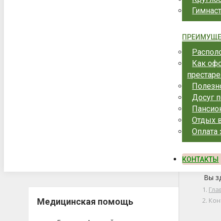
Гимнас
ПРЕИМУЩЕ
Распол
Как оф
престар
Полезн
Досуг 
Пансион
Отдых в
Оплата
КОНТАКТЫ
Вы з
Гла
Кон
Медицинская помощь