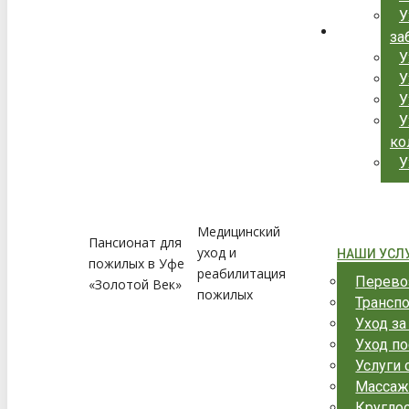
У
за
У
У
У
У
ко
У
Медицинский
Пансионат для
уход и
НАШИ УСЛ
пожилых в Уфе
реабилитация
Перево
«Золотой Век»
пожилых
Трансп
Уход з
Уход по
Услуги 
Массаж
Круглос