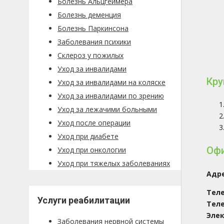
Болезнь Альцгеймера
Болезнь деменция
Болезнь Паркинсона
Заболевания психики
Склероз у пожилых
Уход за инвалидами
Кру
Уход за инвалидами на коляске
Уход за инвалидами по зрению
Уход за лежачими больными
Уход после операции
Уход при диабете
Офи
Уход при онкологии
Уход при тяжелых заболеваниях
Адр
Тел
Услуги реабилитации
Тел
Элек
Заболевания нервной системы