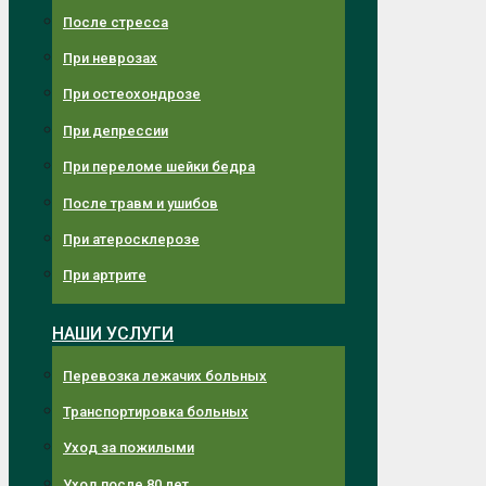
После стресса
При неврозах
При остеохондрозе
При депрессии
При переломе шейки бедра
После травм и ушибов
При атеросклерозе
При артрите
НАШИ УСЛУГИ
Перевозка лежачих больных
Транспортировка больных
Уход за пожилыми
Уход после 80 лет