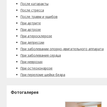
После катаракты
После стресса
После травм и ушибов
При артрите
При артрозе
При атеросклерозе
При депрессии
При заболевании опорно-двигательного аппарата
При заболевания сердца
При неврозах
При остеохондрозе
При переломе шейки бедра
Фотогалерея