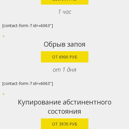
1 час
[contact-form-7 id=»6063″]
×
Обрыв запоя
ОТ 6900 РУБ
от 1 дня
[contact-form-7 id=»6063″]
×
Купирование абстинентного
состояния
ОТ 3970 РУБ