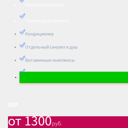
Мини-холодильник
Телевизор в комнате
Кондиционер
Отдельный санузел и душ
Витаминные комплексы
VIP
от 1300
руб.