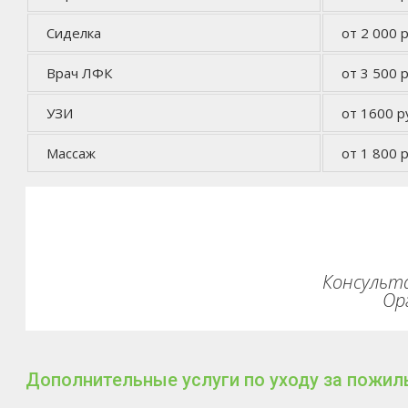
Сиделка
от 2 000 р
Врач ЛФК
от 3 500 р
УЗИ
от 1600 р
Массаж
от 1 800 р
Консульта
Ор
Дополнительные услуги по уходу за пожил