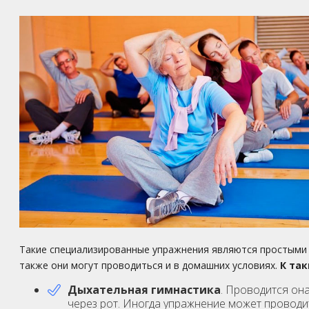
Такие специализированные упражнения являются простыми и
также они могут проводиться и в домашних условиях.
К та
Дыхательная гимнастика
. Проводится она
через рот. Иногда упражнение может проводит