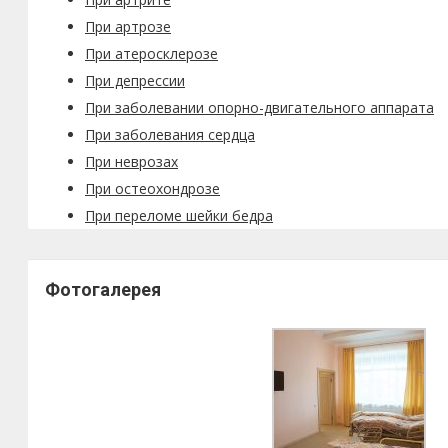
При артрозе
При атеросклерозе
При депрессии
При заболевании опорно-двигательного аппарата
При заболевания сердца
При неврозах
При остеохондрозе
При переломе шейки бедра
Фотогалерея