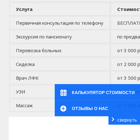
Услуга
Стоимос
Первичная консультация по телефону
БЕСПЛА
Экскурсия по пансионату
по предв
Перевозка больных
от 3 000 р
Сиделка
от 2 000 р
Врач ЛФК
от 3 500 р
УЗИ
от 1600 р
КАЛЬКУЛЯТОР СТОИМОСТИ
Массаж
от 1 800 р
ОТЗЫВЫ О НАС
свернуть