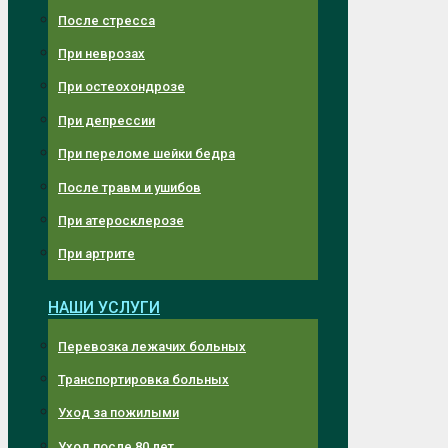
После стресса
При неврозах
При остеохондрозе
При депрессии
При переломе шейки бедра
После травм и ушибов
При атеросклерозе
При артрите
НАШИ УСЛУГИ
Перевозка лежачих больных
Транспортировка больных
Уход за пожилыми
Уход после 80 лет