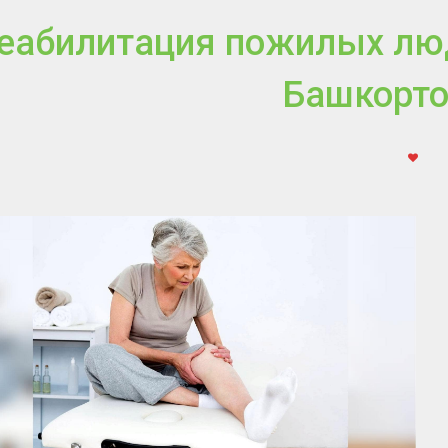
еабилитация пожилых люд
Башкорто