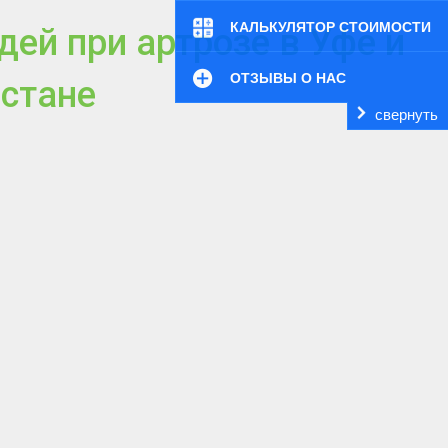
КАЛЬКУЛЯТОР СТОИМОСТИ
ей при артрозе в Уфе и
ОТЗЫВЫ О НАС
стане
свернуть