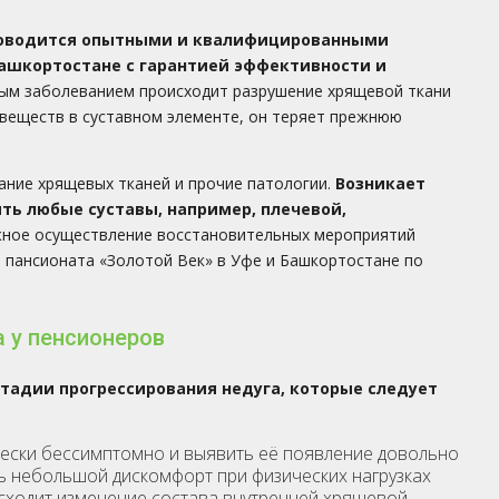
проводится опытными и квалифицированными
Башкортостане с гарантией эффективности и
ым заболеванием происходит разрушение хрящевой ткани
 веществ в суставном элементе, он теряет прежнюю
ание хрящевых тканей и прочие патологии.
Возникает
ть любые суставы, например, плечевой,
ное осуществление восстановительных мероприятий
пансионата «Золотой Век» в Уфе и Башкортостане по
а у пенсионеров
тадии прогрессирования недуга, которые следует
чески бессимптомно и выявить её появление довольно
ь небольшой дискомфорт при физических нагрузках
исходит изменение состава внутренней хрящевой