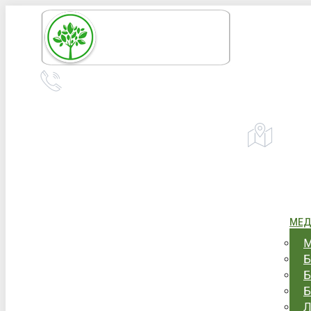
Перейти
к
содержанию
+7 (967) 555-43-34
+7 (958) 540-86-60
Адрес:
Уфа,
телефон для справок и предложений
МЕД
М
Б
Б
Б
Л