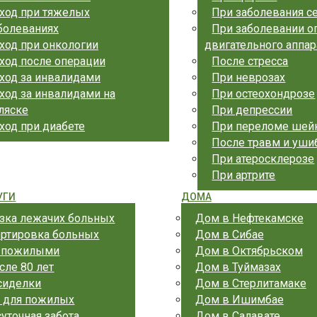
ход при тяжелых
При заболевания с
болеваниях
При заболевании о
ход при онкологии
двигательного аппар
ход после операции
После стресса
ход за инвалидами
При неврозах
ход за инвалидами на
При остеохондрозе
ляске
При депрессии
ход при диабете
При переломе шей
После травм и уши
При атеросклерозе
При артрите
УГИ
ДОМА
зка лежачих больных
Дом в Нефтекамске
ортировка больных
Дом в Сибае
а пожилыми
Дом в Октябрьском
сле 80 лет
Дом в Туймазах
сиделки
Дом в Стерлитамаке
 для пожилых
Дом в Ишимбае
уточная забота
Дом в Салавате