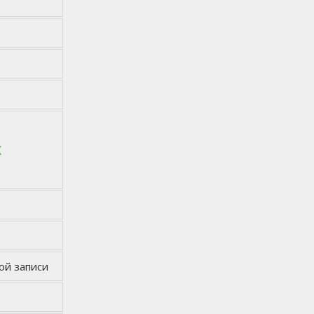
х
ой записи