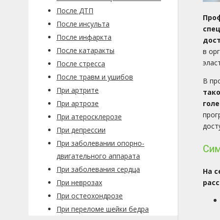
После ДТП
Про
После инсульта
спе
После инфаркта
дос
После катаракты
в ор
элас
После стресса
После травм и ушибов
В пр
При артрите
тако
При артрозе
голе
прог
При атеросклерозе
дост
При депрессии
При заболевании опорно-
Сим
двигательного аппарата
При заболевания сердца
На с
При неврозах
расс
При остеохондрозе
При переломе шейки бедра