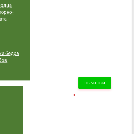
ердца
порно-
ата
ки бедра
бов
ОБРАТНЫЙ
ЗВОНОК