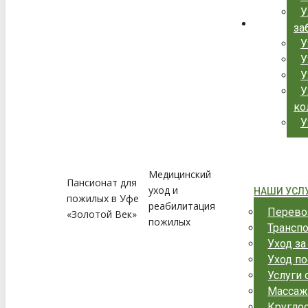
У
за
У
У
У
У
ко
У
Медицинский
Пансионат для
уход и
НАШИ УСЛ
пожилых в Уфе
реабилитация
Перево
«Золотой Век»
пожилых
Трансп
Уход з
Уход по
Услуги 
Массаж
Круглос