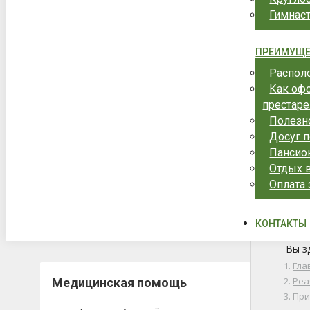
Гимнас
ПРЕИМУЩЕ
Распол
Как оф
престар
Полезн
Досуг 
Пансион
Отдых в
Оплата
КОНТАКТЫ
Вы з
Гла
Реа
Медицинская помощь
При