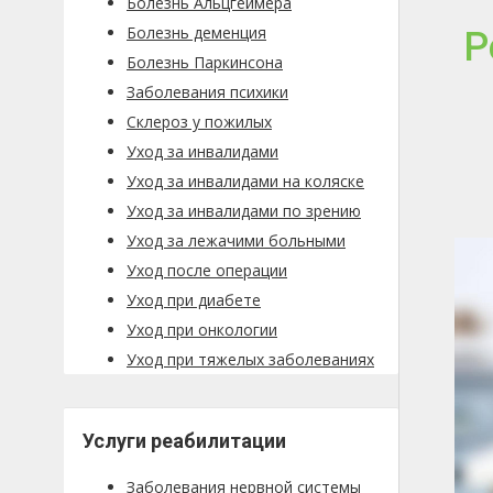
Болезнь Альцгеймера
Болезнь деменция
Р
Болезнь Паркинсона
Заболевания психики
Склероз у пожилых
Уход за инвалидами
Уход за инвалидами на коляске
Уход за инвалидами по зрению
Уход за лежачими больными
Уход после операции
Уход при диабете
Уход при онкологии
Уход при тяжелых заболеваниях
Услуги реабилитации
Заболевания нервной системы