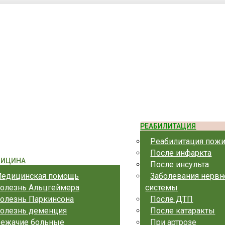
 ул. Комсомольская, 1/1
РЕАБИЛИТАЦИЯ
Реабилитация пож
После инфаркта
ИЦИНА
После инсульта
едицинская помощь
Заболевания нервн
олезнь Альцгеймера
системы
олезнь Паркинсона
После ДТП
олезнь деменция
После катаракты
ежачие больные
При артрозе