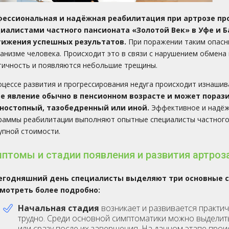
фессиональная и надёжная реабилитация при артрозе 
циалистами частного пансионата
«Золотой Век» в Уфе и 
тижения успешных результатов.
При поражении таким опасн
ганизме человека. Происходит это в связи с нарушением обмена
тичность и появляются небольшие трещины.
оцессе развития и прогрессирования недуга происходит изнашив
е явление обычно в пенсионном возрасте и может порази
ностопный, тазобедренный или иной.
Эффективное и надёж
раммы реабилитации выполняют опытные специалисты частного 
упной стоимости.
птомы и стадии появления и развития артроз
егодняшний день специалисты выделяют три основные с
мотреть более подробно:
Начальная стадия
возникает и развивается практи
трудно. Среди основной симптоматики можно выделит
или сразу после их завершения. На данном этапе про