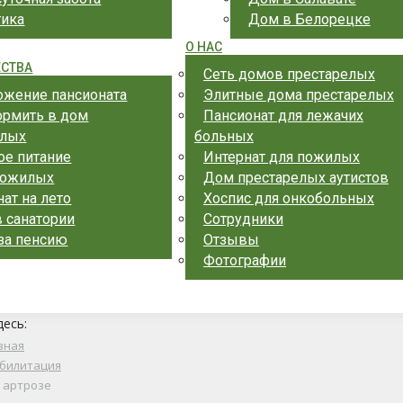
тика
Дом в Белорецке
О НАС
СТВА
Сеть домов престарелых
ожение пансионата
Элитные дома престарелых
ормить в дом
Пансионат для лежачих
елых
больных
ое питание
Интернат для пожилых
пожилых
Дом престарелых аутистов
ат на лето
Хоспис для онкобольных
 санатории
Сотрудники
 за пенсию
Отзывы
Фотографии
десь:
вная
билитация
 артрозе