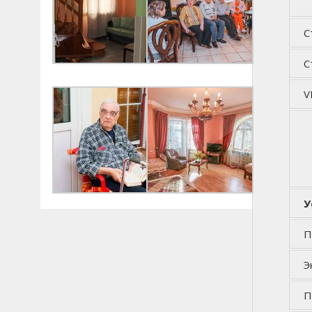
С
С
V
У
П
Э
П