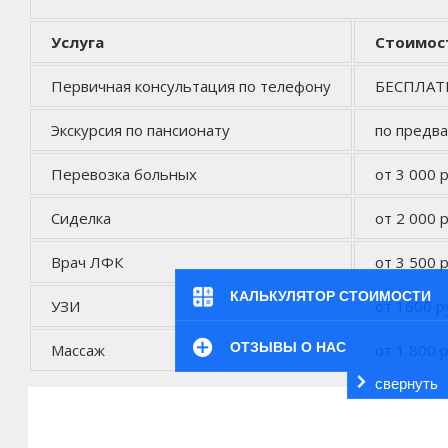
Услуга
Стоимос
Первичная консультация по телефону
БЕСПЛА
Экскурсия по пансионату
по предв
Перевозка больных
от 3 000 р
Сиделка
от 2 000 р
Врач ЛФК
от 3 500 р
КАЛЬКУЛЯТОР СТОИМОСТИ
УЗИ
от 1600 р
ОТЗЫВЫ О НАС
Массаж
от 1 800 р
свернуть