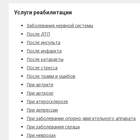
Услуги реабилитации
Заболевания нервной системы
После ДТП
После инсульта
После инфаркта
После катаракты
После стресса
После травм и ушибов
При артрите
При артрозе
При атеросклерозе
При депрессии
При заболевании опорно-двигательного аппарата
При заболевания сердца
При неврозах