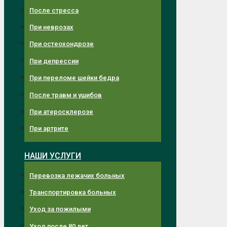
После стресса
При неврозах
При остеохондрозе
При депрессии
При переломе шейки бедра
После травм и ушибов
При атеросклерозе
При артрите
НАШИ УСЛУГИ
Перевозка лежачих больных
Транспортировка больных
Уход за пожилыми
Уход после 80 лет